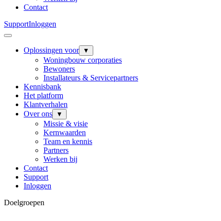
Contact
Support
Inloggen
Oplossingen voor
▼
Woningbouw corporaties
Bewoners
Installateurs & Servicepartners
Kennisbank
Het platform
Klantverhalen
Over ons
▼
Missie & visie
Kernwaarden
Team en kennis
Partners
Werken bij
Contact
Support
Inloggen
Doelgroepen